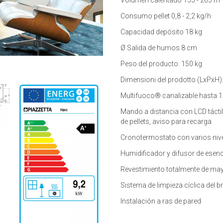
Volumen calentado 155 - 265 m³
Consumo pellet 0,8 - 2,2 kg/h
Capacidad depósito 18 kg
Ø Salida de humos 8 cm
Peso del producto: 150 kg
Dimensioni del prodotto (LxPxH):
Multifuoco® canalizable hasta 1
Mando a distancia con LCD táctil
de pellets, aviso para recarga
Cronotermostato con varios niv
Humidificador y difusor de esenc
Revestimiento totalmente de may
Sistema de limpieza cíclica del b
Instalación a ras de pared