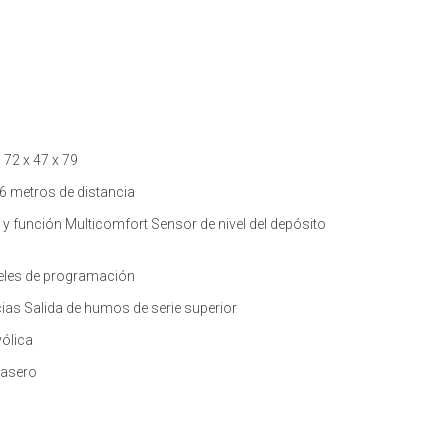
 72 x 47 x 79
6 metros de distancia
 y función Multicomfort Sensor de nivel del depósito
eles de programación
ias Salida de humos de serie superior
ólica
rasero